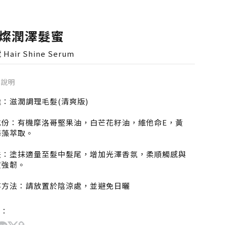
燦潤澤髮蜜
Hair Shine Serum
品說明
途：滋潤調理毛髮(清爽版)
成份：有機摩洛哥堅果油，白芒花籽油，維他命E，黃
海藻萃取。
法：塗抹適量至髮中髮尾，增加光澤香氛，柔順觸感與
質強韌。
存方法：請放置於陰涼處，並避免日曬
：50mL $880
享：