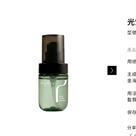
光
型號 
產
用
主
金
用
髮
保
容量
分