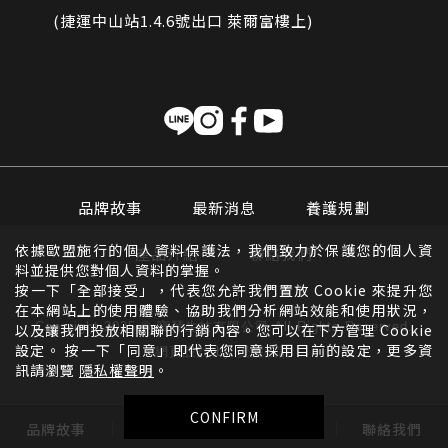
(捷運中山站1.4.6號出口 萊爾富樓上)
品牌故事
最新消息
養護規劃
依據歐盟施行的個人資料保護法，我們致力於保護您的個人資
產品介紹
聯絡我們
料並提供您對個人資料的掌握。
按一下「全部接受」，代表您允許我們置放 Cookie 來提升您
在本網站上的使用體驗、協助我們分析網站效能和使用狀況，
Copyright 2025 © 寶琴生技有限公司 All Rights Reserved.
以及讓我們投放相關聯的行銷內容。您可以在下方管理 Cookie
設定。 按一下「同意」即代表您同意採用目前的設定，更多資
網頁設計
by
覺醒設計
訊請瀏覽
隱私權聲明
。
CONFIRM
品牌故事
養護規劃
產品介紹
聯絡我們